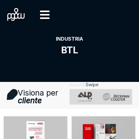
INDUSTRIA
BTL
Swipe
Reset
Visiona per
cliente