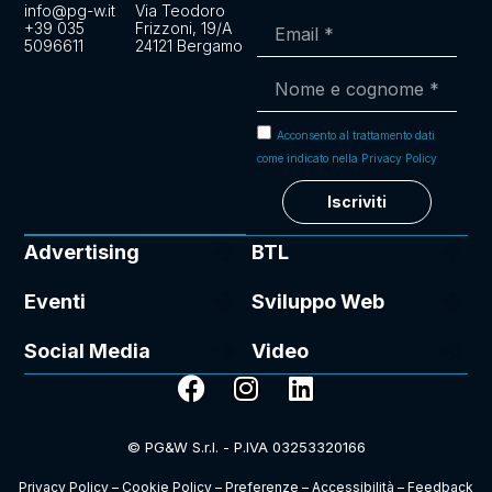
info@pg-w.it
Via Teodoro
+39 035
Frizzoni, 19/A
5096611
24121 Bergamo
Acconsento al trattamento dati
come indicato nella Privacy Policy
Iscriviti
Advertising
BTL
Eventi
Sviluppo Web
Social Media
Video
© PG&W S.r.l. - P.IVA 03253320166
Privacy Policy
–
Cookie Policy
–
Preferenze
–
Accessibilità
–
Feedback