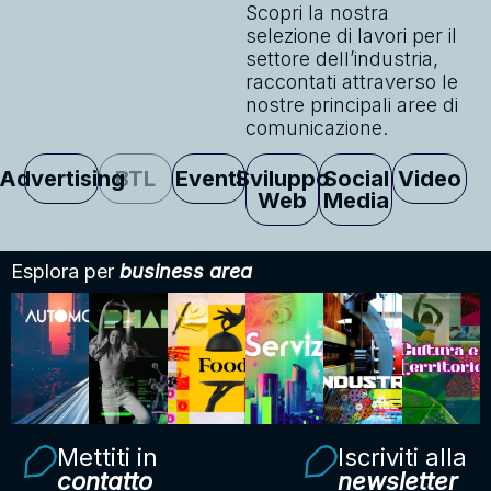
Scopri la nostra
selezione di lavori per il
settore dell’industria,
raccontati attraverso le
nostre principali aree di
comunicazione.
Advertising
BTL
Eventi
Sviluppo
Social
Video
Web
Media
Esplora per
business area
Mettiti in
Iscriviti alla
contatto
newsletter