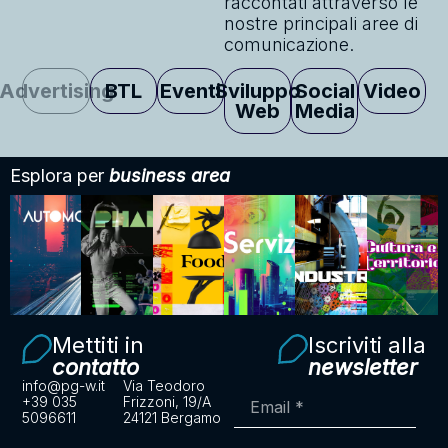
raccontati attraverso le
nostre principali aree di
comunicazione.
Advertising
BTL
Eventi
Sviluppo
Social
Video
Web
Media
Esplora per
business area
Mettiti in
Iscriviti alla
contatto
newsletter
info@pg-w.it
Via Teodoro
+39 035
Frizzoni, 19/A
5096611
24121 Bergamo