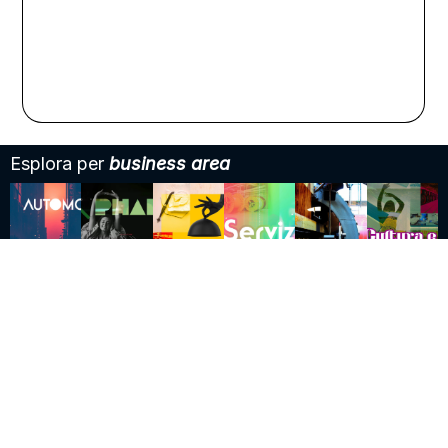
Esplora per
business area
Mettiti in
Iscriviti alla
contatto
newsletter
info@pg-w.it
Via Teodoro
+39 035
Frizzoni, 19/A
5096611
24121 Bergamo