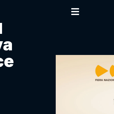
l
va
ce