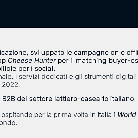
nicazione
,
sviluppato le campagne on e offl
app
Cheese Hunter
per il matching buyer-esp
lole per i social.
ale, i servizi dedicati e gli strumenti digita
e 2022.
a B2B del settore lattiero-caseario italiano
,
ospitando per la prima volta in Italia i
World
mondo.