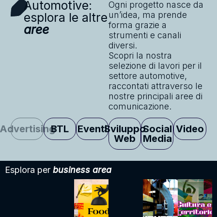
Automotive:
Ogni progetto nasce da
un’idea, ma prende
esplora le altre
forma grazie a
aree
strumenti e canali
diversi.
Scopri la nostra
selezione di lavori per il
settore automotive,
raccontati attraverso le
nostre principali aree di
comunicazione.
Advertising
BTL
Eventi
Sviluppo
Social
Video
Web
Media
Esplora per
business area